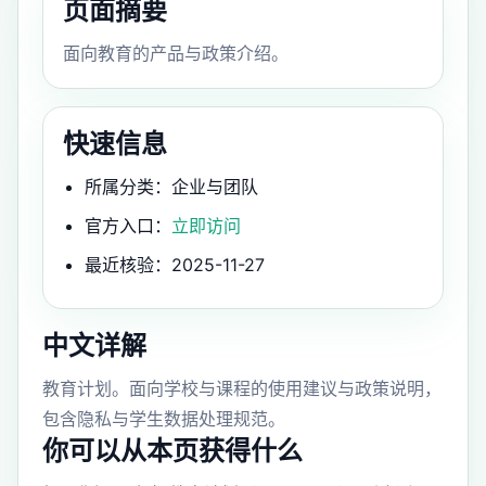
页面摘要
面向教育的产品与政策介绍。
快速信息
所属分类：企业与团队
官方入口：
立即访问
最近核验：2025-11-27
中文详解
教育计划。面向学校与课程的使用建议与政策说明，
包含隐私与学生数据处理规范。
你可以从本页获得什么