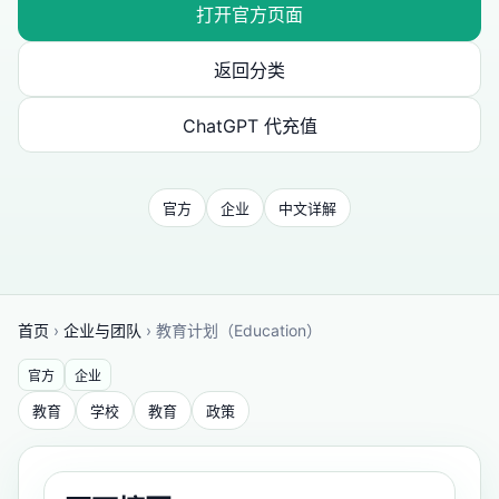
打开官方页面
返回分类
ChatGPT 代充值
官方
企业
中文详解
首页
›
企业与团队
›
教育计划（Education）
官方
企业
教育
学校
教育
政策