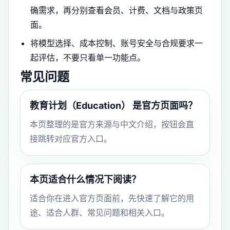
确需求，再分别查看会员、计费、文档与政策页
面。
将模型选择、成本控制、账号安全与合规要求一
起评估，不要只看单一功能点。
常见问题
教育计划（Education） 是官方页面吗？
本页整理的是官方来源与中文介绍，按钮会直
接跳转对应官方入口。
本页适合什么情况下阅读？
适合你在进入官方页面前，先快速了解它的用
途、适合人群、常见问题和相关入口。