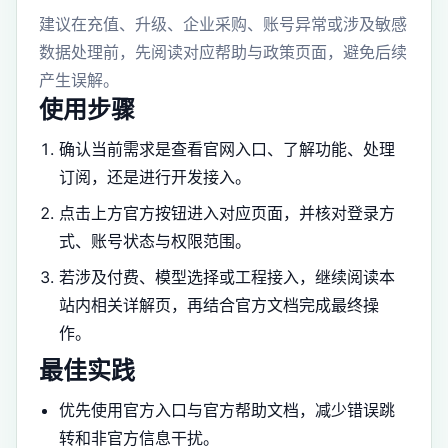
建议在充值、升级、企业采购、账号异常或涉及敏感
数据处理前，先阅读对应帮助与政策页面，避免后续
产生误解。
使用步骤
确认当前需求是查看官网入口、了解功能、处理
订阅，还是进行开发接入。
点击上方官方按钮进入对应页面，并核对登录方
式、账号状态与权限范围。
若涉及付费、模型选择或工程接入，继续阅读本
站内相关详解页，再结合官方文档完成最终操
作。
最佳实践
优先使用官方入口与官方帮助文档，减少错误跳
转和非官方信息干扰。