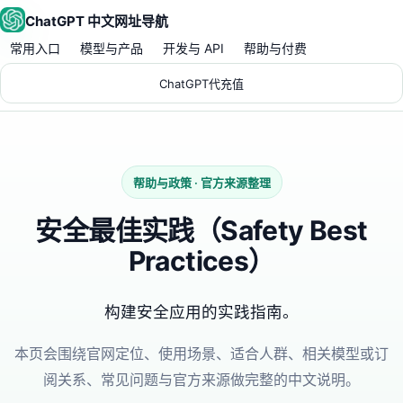
ChatGPT 中文网址导航
常用入口
模型与产品
开发与 API
帮助与付费
ChatGPT代充值
帮助与政策 · 官方来源整理
安全最佳实践（Safety Best
Practices）
构建安全应用的实践指南。
本页会围绕官网定位、使用场景、适合人群、相关模型或订
阅关系、常见问题与官方来源做完整的中文说明。