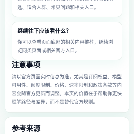
途、适合人群、常见问题和相关入口。
继续往下应该看什么？
你可以查看页面底部的相关内容推荐，继续浏
览同类页面或相关官方入口。
注意事项
请以官方页面实时信息为准，尤其是订阅权益、模型
可用性、额度限制、价格、速率限制和政策条款等内
容会随官方更新而调整。本页的价值在于帮助你更快
理解路径与差异，而不是替代官方规则。
参考来源