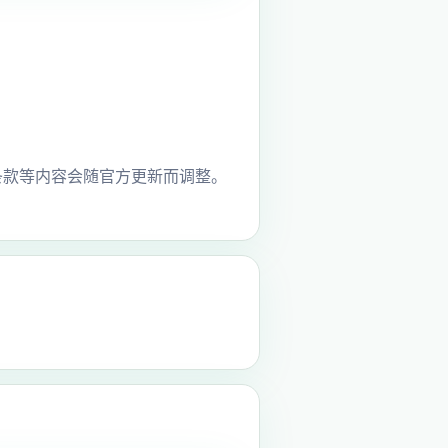
条款等内容会随官方更新而调整。