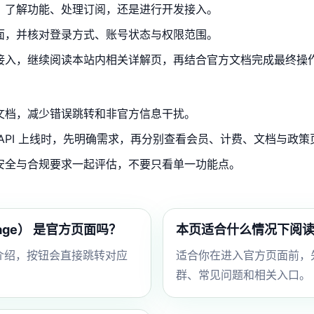
、了解功能、处理订阅，还是进行开发接入。
面，并核对登录方式、账号状态与权限范围。
接入，继续阅读本站内相关详解页，再结合官方文档完成最终操
文档，减少错误跳转和非官方信息干扰。
API 上线时，先明确需求，再分别查看会员、计费、文档与政策
安全与合规要求一起评估，不要只看单一功能点。
age） 是官方页面吗？
本页适合什么情况下阅
介绍，按钮会直接跳转对应
适合你在进入官方页面前，
群、常见问题和相关入口。