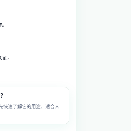
作。
页面。
读？
先快速了解它的用途、适合人