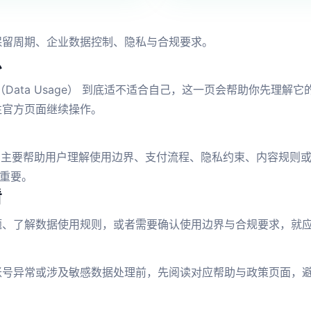
保留周期、企业数据控制、隐私与合规要求。
么
Data Usage） 到底适不适合自己，这一页会帮助你先理解
往官方页面继续操作。
ge） 主要帮助用户理解使用边界、支付流程、隐私约束、内容规
关重要。
看
题、了解数据使用规则，或者需要确认使用边界与合规要求，就
账号异常或涉及敏感数据处理前，先阅读对应帮助与政策页面，