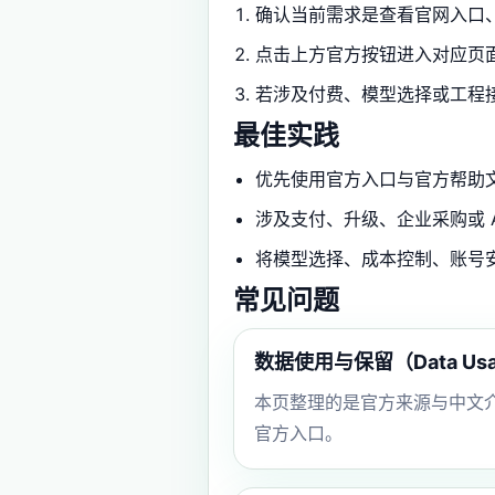
确认当前需求是查看官网入口
点击上方官方按钮进入对应页
若涉及付费、模型选择或工程
最佳实践
优先使用官方入口与官方帮助
涉及支付、升级、企业采购或 
将模型选择、成本控制、账号
常见问题
数据使用与保留（Data Us
本页整理的是官方来源与中文
官方入口。