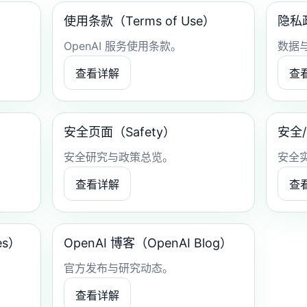
使用条款（Terms of Use）
隐私政
OpenAI 服务使用条款。
数据
查看详解
查
）
安全页面（Safety）
安全/
安全研究与政策总览。
安全
查看详解
查
es）
OpenAI 博客（OpenAI Blog）
官方发布与研究动态。
查看详解