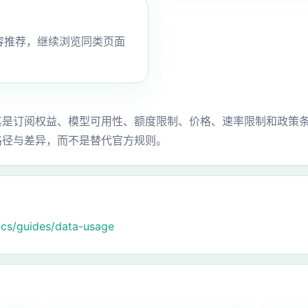
容推荐，继续浏览同类页面
其是订阅权益、模型可用性、额度限制、价格、速率限制和政策
路径与差异，而不是替代官方规则。
ocs/guides/data-usage