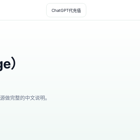
ChatGPT代充值
ge）
源做完整的中文说明。